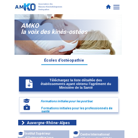
Association des
Masseur-Kinésithérapeutes
Ostéopathes
AMKO
la voix des kinés-ostéos
Écoles d'ostéopathie
Téléchargez la liste détaillée des
établissements ayant obtenu l’agrément du
Ministère de la Santé
Formations initiales pour les post bac
Formations initiales pour les professionnels de
santé
Auvergne-Rhône-Alpes
Auverg
ne-
Institut Supérieur
Centre International
d'Ostéopathie Lyon