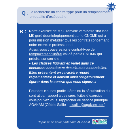
préalablement l’autorisation du conseil
départemental de l’ordre des MK si l’exercice est
#10
créé avec un ostéo exclusif NON professionnel de
Q
:
Je recherche un contrat type pour un remplacement
santé avant d'établir le contrat de SCM (contrat que
en qualité d’ostéopathe.
vous devrez transmettre dans tous les cas au CDO)
A noter qu’il n’existe pas d’ordre chez les
Ostéopathes.
R
:
Notre exercice de MKO renvoie vers notre statut de
MK géré déontologiquement par le CNOMK qui a
pour mission d’étudier tous les contrats concernant
notre exercice professionnel.
Aussi, vous trouverez
ici le contrat-type de
remplacement libéral
validé par le CNOMK qui
précise sur son site :
« Les clauses figurant en violet dans ce
document constituent des clauses essentielles.
Elles présentent un caractère réputé
réglementaire et doivent ainsi obligatoirement
figurer dans le contrat que vous signez. »
Pour des clauses particulières ou la sécurisation du
contrat par rapport à des spécificités d’exercice
vous pouvez vous rapprocher du service juridique
AGAKAM (Cédric Saille –
c.saille@agakam.com
).
Réponse de notre partenaire AGAKAM