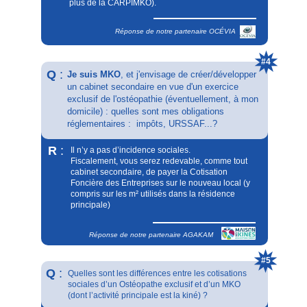
plus de la CARPIMKO).
• les manipulations gynéco-obstétricales et les
touchers pelviens effectués par l'assuré, dans le
cadre de sa pratique d'ostéopathie, sous réserve
Réponse de notre partenaire OCÉVIA
d'une prescription médicale.
#4
Q
:
Je suis MKO
, et j'envisage de créer/développer
un cabinet secondaire en vue d'un exercice
exclusif de l'ostéopathie (éventuellement, à mon
domicile) : quelles sont mes obligations
réglementaires : impôts, URSSAF...?
R
:
Il n’y a pas d’incidence sociales.
Fiscalement, vous serez redevable, comme tout
cabinet secondaire, de payer la Cotisation
Foncière des Entreprises sur le nouveau local (y
compris sur les m² utilisés dans la résidence
principale)
Réponse de notre partenaire AGAKAM
#5
Q
:
Quelles sont les différences entre les cotisations
sociales d’un Ostéopathe exclusif et d’un MKO
(dont l’activité principale est la kiné) ?