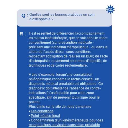
#11
Q
:
Quelles sont les bonnes pratiques en soin
d’ostéopathie ?
R
:
Il est essentiel de différencier l'accompagnement
en masso-kinésithérapie, que ce soit dans le cadre
conventionnel (sur prescription médicale -
précisant une indication thérapeutique - ou dans le
cadre de l'accès direct - sous conditions -
respectant l'obligation de réaliser un BDK) de l'acte
d'ostéopathie, notamment en termes d'objectifs, de
techniques et de cadre réglementaire.
A titre d’exemple, lorsqu'une consultation
ostéopathique concerne le rachis cervical, un
diagnostic médical préalable est obligatoire. Ce
diagnostic doit attester de l'absence de contre-
indications à l'ostéopathie pour cette zone
spécifique, afin de prévenir tout risque pour le
patient.
Plus d’info sur le site de notre partenaire
•
Les conditions
•
Point médico-légal
•
Condamnation d’un kinésithérapeute pour des
manipulations cervicales sans bilan préalable