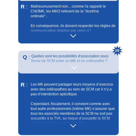
R
:
Malheureusement non... comme l'a rappelé le
CNOMK, les MKO relèvent de la "doctrine
ordinale"...
En conséquence, ils doivent respecter les règles de
communication établies par celui-ci !
A l'inverse des "ni ni" qui n'ont pas d'Ordre ni de
déontologie.
Cependant, vous pouvez exploiter les "moyens
#9
légaux" : enseigne, affichages/diffusion à l'intérieur
Q
:
Quelles sont les possibilités d'association sous
de votre cabinet, courriers individuels aux
forme de SCM entre un MK et un ostéopathe ?
Médecins (et autres...)... pour mettre en avant votre
Et existe-t-il des limitations avec les Ordres ?
exercice spécifique.
R
:
Les MK peuvent partager leurs moyens d’exercice
avec des ostéopathes au sein de SCM car il n’y a
pas d’interdiction spécifique.
Cependant, fiscalement, il convient comme avec
tout autre professionnels (même MK) s’assurer que
tous les associés membres de la SCM ne soit pas
assujettis à la TVA, au risque d’assujettir la SCM
(notamment les apports) à la TVA.
Du point de vue Ordinal, je vous invite à demander