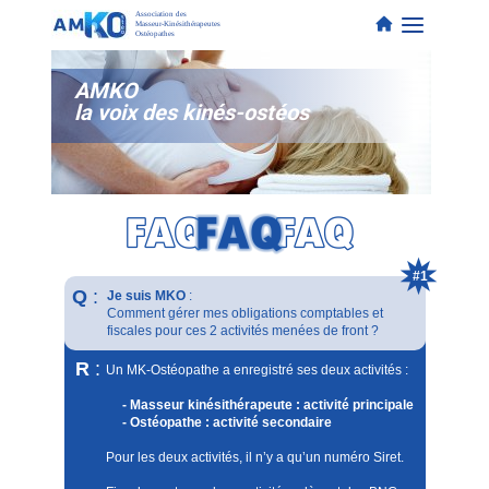
Association des
Masseur-Kinésithérapeutes
Ostéopathes
AMKO
la voix des kinés-ostéos
#1
Q
:
Je suis MKO
:
Comment gérer mes obligations comptables et
fiscales pour ces 2 activités menées de front ?
R
:
Un MK-Ostéopathe a enregistré ses deux activités :
- Masseur kinésithérapeute : activité principale
- Ostéopathe : activité secondaire
Pour les deux activités, il n’y a qu’un numéro Siret.