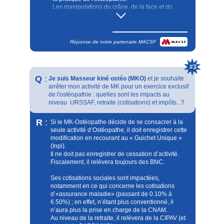
Les manipulations du crâne, de la face et du
rachis chez le nourrisson de moins de six mois et
les manipulations du rachis cervical effectuées
dans le cadre de l'activité d'ostéopathie de
l'assuré, sont garanties au titre du présent contrat,
Réponse de notre partenaire MACSF
à la condition qu'un diagnostic ait été établi par un
médecin attestant l'absence de contre-indication à
l'ostéopathie.
#3
Sont également garantis, sous réserve d'une
Q
:
Je suis Masseur kiné ostéo (MKO)
et je souhaite
prescription médicale, les manipulations gynéco-
arrêter mon activité de MK pour un exercice exclusif
obstétricales et les touchers pelviens effectués par
de l'ostéopathie : quelles sont les impacts au
l'assuré, dans le cadre de sa pratique
niveau URSSAF, retraite (cotisations) et impôts...?
d'ostéopathie.
Pour résumer, nous couvrons la pratique de
R
:
Si le MK-Ostéopathe décide de se consacrer à la
l’ostéopathie pour nos kinésithérapeutes sans
seule activité d’Ostéopathe, il doit enregistrer cette
prescription médicale pour l’ensemble des actes
modification en recourant au « Guichet Unique »
sauf :
(Inpi).
Il ne doit pas enregistrer de cessation d’activité.
• Les manipulations du crâne, de la face et du
Fiscalement, il relèvera toujours des BNC.
rachis chez le nourrisson de moins de six mois et
les manipulations du rachis cervical effectuées
Ses cotisations sociales sont impactées,
dans le cadre de l'activité d'ostéopathie de
notamment en ce qui concerne les cotisations
l'assuré, sont garanties au titre du présent contrat,
d’«assurance maladie» (passant de 0.10% à
à la condition qu'un diagnostic ait été établi par un
6.50%) ; en effet, n’étant plus conventionné, il
médecin attestant l'absence de contre-indication à
n’aura plus la prise en charge de la CNAM.
l'ostéopathie.
Au niveau de la retraite, il relèvera de la CIPAV (et