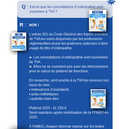
#14
Q
:
Est-ce que les consultations d’ostéopathie sont
soumises à TVA ?
R
:
NON !
L’article 261 du Code Général des Impôts exonère
de TVA les soins dispensés par les professions
réglementées et par les praticiens autorisés à faire
usage du titre d’ostéopathe.
► Les consultations d’ostéopathie sont exonérées
de TVA.
► Elles ne se cumulent pas avec les rétrocessions
pour le calcul du plafond de franchise.
En revanche, sont soumis à la TVA les revenus non
issus du soin :
• redevances d’assistants
• actes esthétiques
• activités bien-être
Plafond 2025 : 41 250 €
Seuil maintenu après mobilisation de la FFMKR en
2025.
À l'AMKO, chaque réponse repose sur les textes