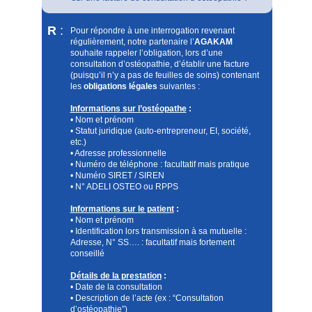
R
:
Pour répondre à une interrogation revenant
régulièrement, notre partenaire l’
AGAKAM
souhaite rappeler l’obligation, lors d’une
consultation d’ostéopathie, d’établir une facture
(puisqu’il n’y a pas de feuilles de soins) contenant
les
obligations légales
suivantes :
Informations sur l’ostéopathe
:
• Nom et prénom
• Statut juridique (auto-entrepreneur, EI, société,
etc.)
• Adresse professionnelle
• Numéro de téléphone : facultatif mais pratique
• Numéro SIRET / SIREN
• N° ADELI OSTEO ou RPPS
Informations sur le patient
:
• Nom et prénom
• Identification lors transmission à sa mutuelle :
Adresse, N° SS…. : facultatif mais fortement
conseillé
Détails de la prestation
:
• Date de la consultation
• Description de l’acte (ex : “Consultation
d’ostéopathie”)