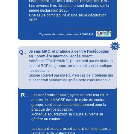
Fiscalement, ces deux activités relèvent des BNC.
Les revenus tirés de celles-ci sont déclarés sur la
même déclaration 2035.
Une seule comptabilité et une seule déclaration
2035.
Réponse de notre partenaire AGAKAM
#2
Q
:
Je suis MKO, et pratique à ce titre l’ostéopathie
en "première intention / accès direct".
Adhérent FFMKR/AMKO, j'ai souscrit par ce biais un
contrat RCP de groupe, en stipulant que je pratique
l’ostéopathie.
Suis-je couvert par ma RCP en cas de problème qui
surviendrait pendant ou après cette consultation ?
R
:
Les adhérents FFMKR, ayant souscrit leur RCP
auprès de la MACSF dans le cadre du contrat
groupe, sont couvert automatiquement pour la
pratique de l’ostéopathie.
A chaque souscription, la clause suivante se
génère au contrat :
Les garanties du présent contrat sont étendues à
la pratique de l'ostéopathie.