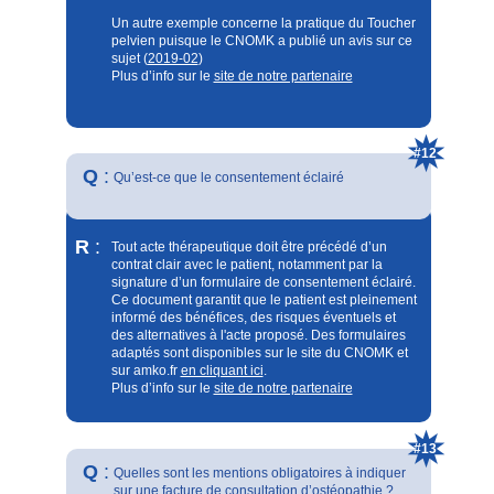
Un autre exemple concerne la pratique du Toucher
pelvien puisque le CNOMK a publié un avis sur ce
sujet (
2019-02
)
Plus d’info sur le
site de notre partenaire
#12
Q
:
Qu’est-ce que le consentement éclairé
R
:
Tout acte thérapeutique doit être précédé d’un
contrat clair avec le patient, notamment par la
signature d’un formulaire de consentement éclairé.
Ce document garantit que le patient est pleinement
informé des bénéfices, des risques éventuels et
des alternatives à l'acte proposé. Des formulaires
adaptés sont disponibles sur le site du CNOMK et
sur amko.fr
en cliquant ici
.
Plus d’info sur le
site de notre partenaire
#13
Q
:
Quelles sont les mentions obligatoires à indiquer
sur une facture de consultation d’ostéopathie ?